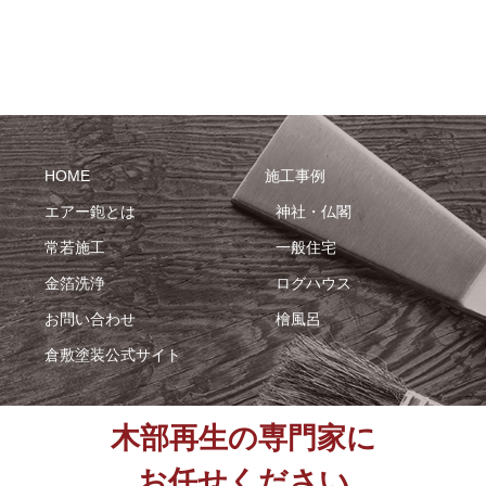
HOME
施工事例
エアー鉋とは
神社・仏閣
常若施工
一般住宅
金箔洗浄
ログハウス
お問い合わせ
檜風呂
倉敷塗装公式サイト
木部再生の専門家に
お任せください