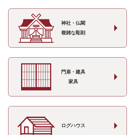
神社・仏閣
複雑な彫刻
門扉・建具
家具
ログハウス