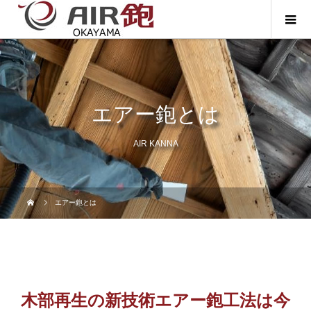
エアー鉋とは
AIR KANNA
エアー鉋とは
木部再生の新技術エアー鉋工法は
今