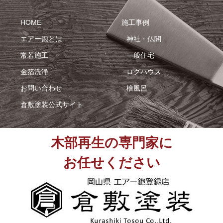
HOME
施工事例
エアー鉋とは
神社・仏閣
常若施工
一般住宅
金箔洗浄
ログハウス
お問い合わせ
檜風呂
倉敷塗装公式サイト
木部再生の専門家に
お任せください